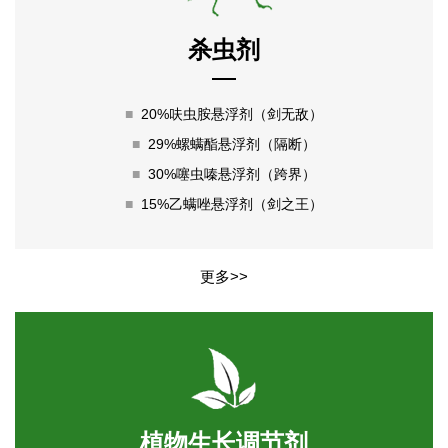
杀虫剂
■
20%呋虫胺悬浮剂（剑无敌）
■
29%螺螨酯悬浮剂（隔断）
■
30%噻虫嗪悬浮剂（跨界）
■
15%乙螨唑悬浮剂（剑之王）
更多>>
植物生长调节剂