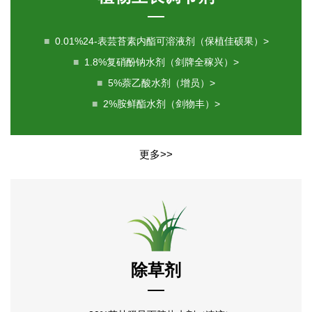
■
0.01%24-表芸苔素内酯可溶液剂（保植佳硕果）>
■
1.8%复硝酚钠水剂（剑牌全稼兴）>
■
5%萘乙酸水剂（增员）>
■
2%胺鲜酯水剂（剑物丰）>
更多>>
除草剂