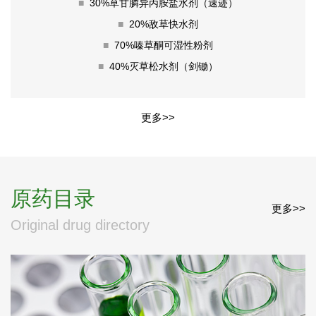
■
30%草甘膦异丙胺盐水剂（速迹）
■
20%敌草快水剂
■
70%嗪草酮可湿性粉剂
■
40%灭草松水剂（剑锄）
更多>>
原药目录
更多>>
Original drug directory