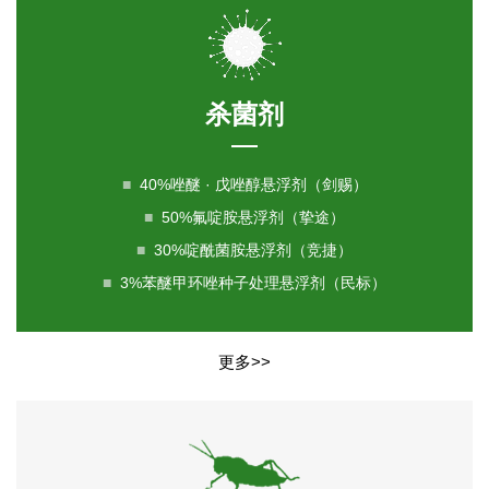
杀菌剂
■
40%唑醚 · 戊唑醇悬浮剂（剑赐）
■
50%氟啶胺悬浮剂（挚途）
■
30%啶酰菌胺悬浮剂（竞捷）
■
3%苯醚甲环唑种子处理悬浮剂（民标）
更多>>