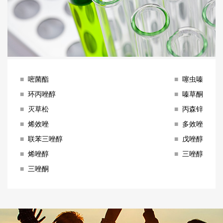
■
嘧菌酯
■
噻虫嗪
■
环丙唑醇
■
嗪草酮
■
灭草松
■
丙森锌
■
烯效唑
■
多效唑
■
联苯三唑醇
■
戊唑醇
■
烯唑醇
■
三唑醇
■
三唑酮