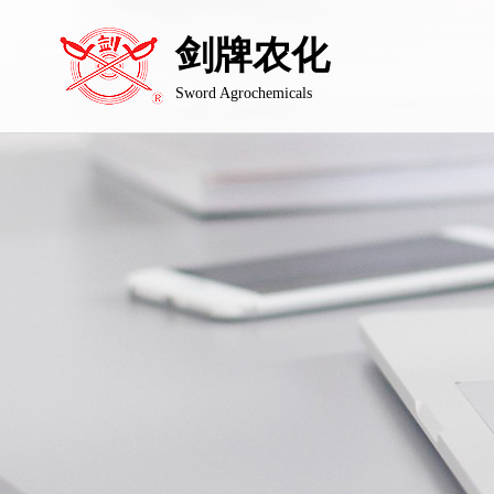
剑牌农化
Sword Agrochemicals