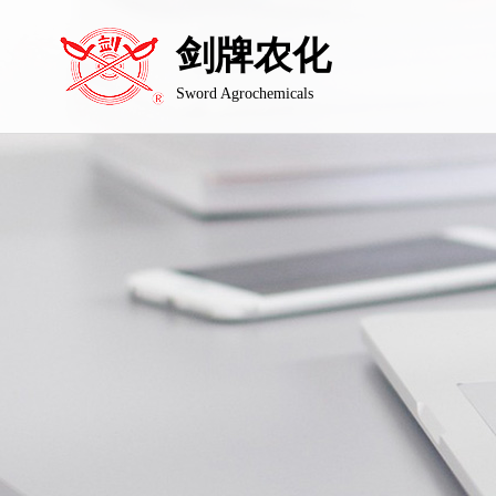
剑牌农化
Sword Agrochemicals