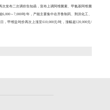
份再次发布二次调价告知函，宣布上调阿维菌素、甲氨基阿维菌
000～7,000吨/年，产能主要集中在齐鲁制药、荆洪化工、
盐吨价再次上涨至610,000元/吨，涨幅超120,000元/