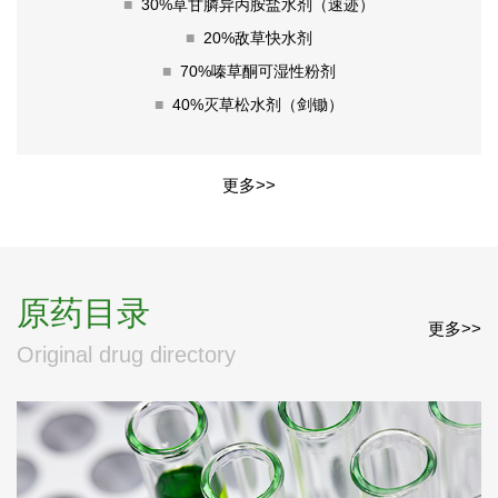
■
30%草甘膦异丙胺盐水剂（速迹）
■
20%敌草快水剂
■
70%嗪草酮可湿性粉剂
■
40%灭草松水剂（剑锄）
更多>>
原药目录
更多>>
Original drug directory