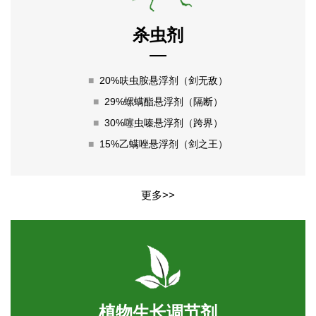
杀虫剂
■
20%呋虫胺悬浮剂（剑无敌）
■
29%螺螨酯悬浮剂（隔断）
■
30%噻虫嗪悬浮剂（跨界）
■
15%乙螨唑悬浮剂（剑之王）
更多>>
植物生长调节剂