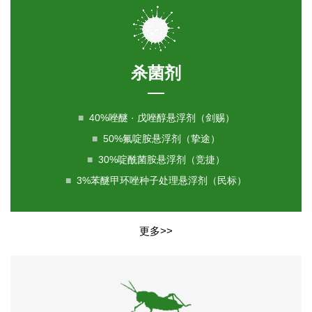
杀菌剂
■
40%唑醚 · 戊唑醇悬浮剂（剑赐）
■
50%氟啶胺悬浮剂（挚途）
■
30%啶酰菌胺悬浮剂（竞捷）
■
3%苯醚甲环唑种子处理悬浮剂（民标）
更多>>