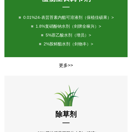
■
0.01%24-表芸苔素内酯可溶液剂（保植佳硕果）>
■
1.8%复硝酚钠水剂（剑牌全稼兴）>
■
5%萘乙酸水剂（增员）>
■
2%胺鲜酯水剂（剑物丰）>
更多>>
除草剂