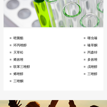
■
嘧菌酯
■
噻虫嗪
■
环丙唑醇
■
嗪草酮
■
灭草松
■
丙森锌
■
烯效唑
■
多效唑
■
联苯三唑醇
■
戊唑醇
■
烯唑醇
■
三唑醇
■
三唑酮