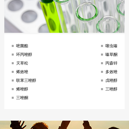
■
嘧菌酯
■
噻虫嗪
■
环丙唑醇
■
嗪草酮
■
灭草松
■
丙森锌
■
烯效唑
■
多效唑
■
联苯三唑醇
■
戊唑醇
■
烯唑醇
■
三唑醇
■
三唑酮