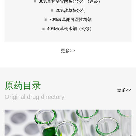
■
30%草甘膦异丙胺盐水剂（速迹）
■
20%敌草快水剂
■
70%嗪草酮可湿性粉剂
■
40%灭草松水剂（剑锄）
更多>>
原药目录
更多>>
Original drug directory