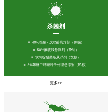
杀菌剂
■
40%唑醚 · 戊唑醇悬浮剂（剑赐）
■
50%氟啶胺悬浮剂（挚途）
■
30%啶酰菌胺悬浮剂（竞捷）
■
3%苯醚甲环唑种子处理悬浮剂（民标）
更多>>