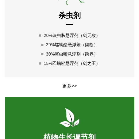
杀虫剂
■
20%呋虫胺悬浮剂（剑无敌）
■
29%螺螨酯悬浮剂（隔断）
■
30%噻虫嗪悬浮剂（跨界）
■
15%乙螨唑悬浮剂（剑之王）
更多>>
植物生长调节剂