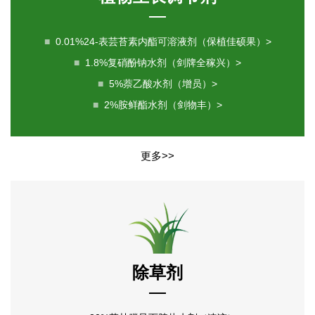
■
0.01%24-表芸苔素内酯可溶液剂（保植佳硕果）>
■
1.8%复硝酚钠水剂（剑牌全稼兴）>
■
5%萘乙酸水剂（增员）>
■
2%胺鲜酯水剂（剑物丰）>
更多>>
除草剂