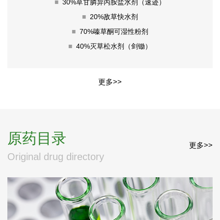
■
30%草甘膦异丙胺盐水剂（速迹）
■
20%敌草快水剂
■
70%嗪草酮可湿性粉剂
■
40%灭草松水剂（剑锄）
更多>>
原药目录
更多>>
Original drug directory