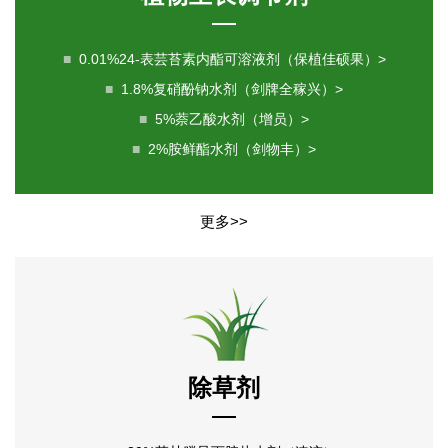
■
0.01%24-表芸苔素内酯可溶液剂（保植佳硕果）>
■
1.8%复硝酚钠水剂（剑牌全稼兴）>
■
5%萘乙酸水剂（增员）>
■
2%胺鲜酯水剂（剑物丰）>
更多>>
除草剂