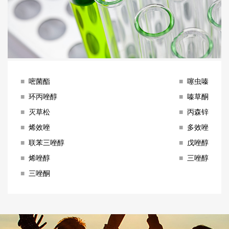
■
嘧菌酯
■
噻虫嗪
■
环丙唑醇
■
嗪草酮
■
灭草松
■
丙森锌
■
烯效唑
■
多效唑
■
联苯三唑醇
■
戊唑醇
■
烯唑醇
■
三唑醇
■
三唑酮