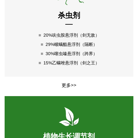
杀虫剂
■
20%呋虫胺悬浮剂（剑无敌）
■
29%螺螨酯悬浮剂（隔断）
■
30%噻虫嗪悬浮剂（跨界）
■
15%乙螨唑悬浮剂（剑之王）
更多>>
植物生长调节剂