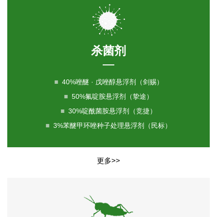
杀菌剂
■
40%唑醚 · 戊唑醇悬浮剂（剑赐）
■
50%氟啶胺悬浮剂（挚途）
■
30%啶酰菌胺悬浮剂（竞捷）
■
3%苯醚甲环唑种子处理悬浮剂（民标）
更多>>