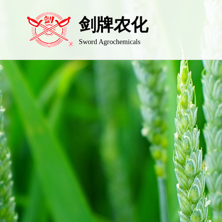
剑牌农化
Sword Agrochemicals