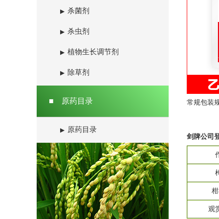
杀菌剂
▶
杀虫剂
▶
植物生长调节剂
▶
除草剂
▶
■
原药目录
常规包装
原药目录
▶
剑牌公司
柑
观