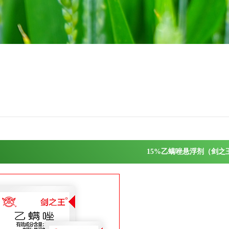
15%乙螨唑悬浮剂（剑之