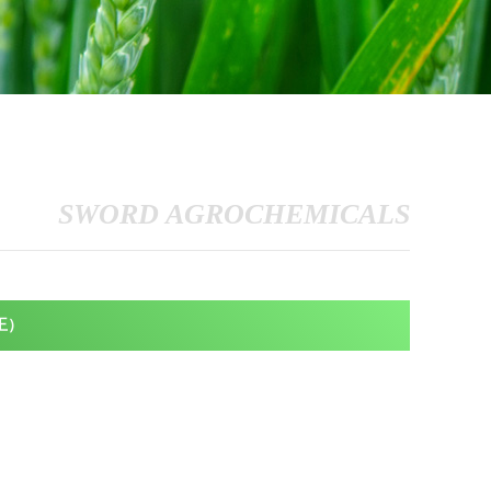
SWORD AGROCHEMICALS
王）