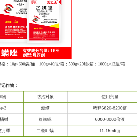
规格：
10g×600袋/桶；100g×40瓶/箱；500g×20瓶/箱；1000g×12瓶/箱
登记作物：
作物
防治对象
使用剂量
枸杞
瘿螨
稀释6820-8200倍
橘树
红蜘蛛
6000-8000倍液
赏月季
二斑叶螨
11-15ml/亩