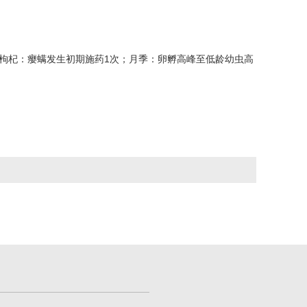
枸杞：瘿螨发生初期施药1次；月季：卵孵高峰至低龄幼虫高