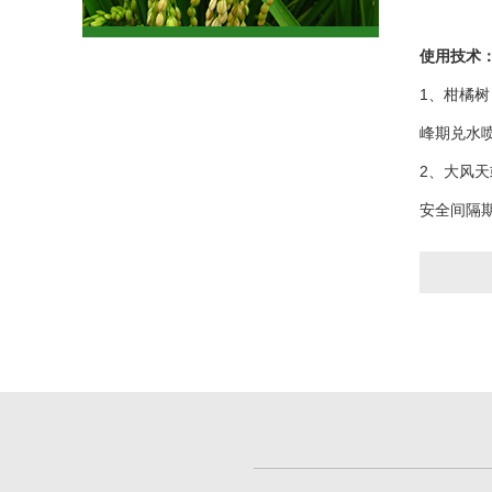
使用技术
1、柑橘
峰期兑水
2、大风
安全间隔期