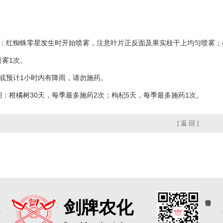
：
树：红蜘蛛零星发生时开始喷雾，注意叶片正反面及果实枝干上均匀喷雾；
喷雾1次。
天或预计1小时内有降雨，请勿施药。
：柑橘树30天，每季最多施药2次；枸杞5天，每季最多施药1次。
[ 返 回 ]
剑牌农化