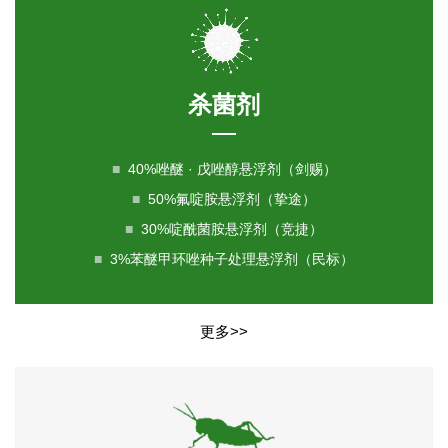
杀菌剂
■
40%唑醚 · 戊唑醇悬浮剂（剑赐）
■
50%氟啶胺悬浮剂（挚途）
■
30%啶酰菌胺悬浮剂（竞捷）
■
3%苯醚甲环唑种子处理悬浮剂（民标）
更多>>