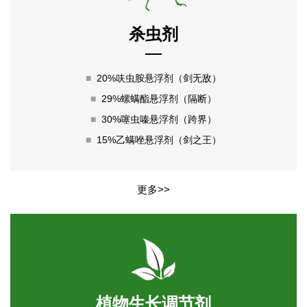
杀虫剂
■
20%呋虫胺悬浮剂（剑无敌）
■
29%螺螨酯悬浮剂（隔断）
■
30%噻虫嗪悬浮剂（跨界）
■
15%乙螨唑悬浮剂（剑之王）
更多>>
植物生长调节剂