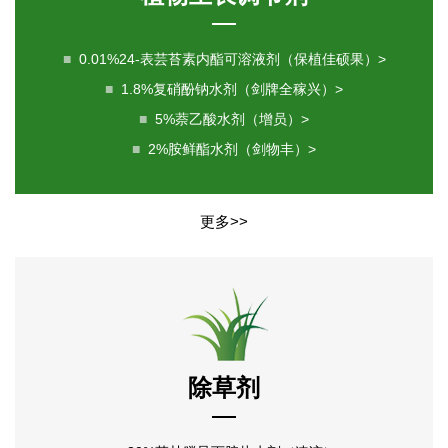
■
0.01%24-表芸苔素内酯可溶液剂（保植佳硕果）>
■
1.8%复硝酚钠水剂（剑牌全稼兴）>
■
5%萘乙酸水剂（增员）>
■
2%胺鲜酯水剂（剑物丰）>
更多>>
除草剂