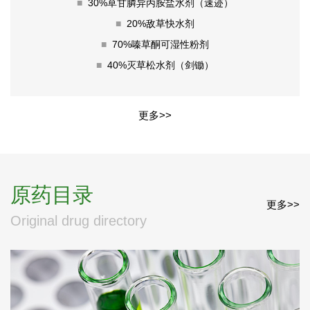
■
30%草甘膦异丙胺盐水剂（速迹）
■
20%敌草快水剂
■
70%嗪草酮可湿性粉剂
■
40%灭草松水剂（剑锄）
更多>>
原药目录
更多>>
Original drug directory