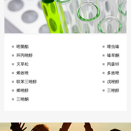
■
嘧菌酯
■
噻虫嗪
■
环丙唑醇
■
嗪草酮
■
灭草松
■
丙森锌
■
烯效唑
■
多效唑
■
联苯三唑醇
■
戊唑醇
■
烯唑醇
■
三唑醇
■
三唑酮