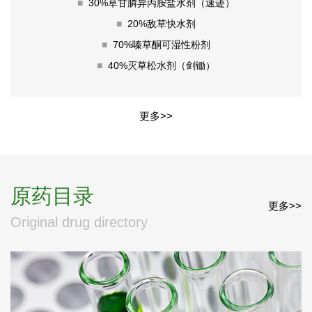
■
30%草甘膦异丙胺盐水剂（速迹）
■
20%敌草快水剂
■
70%嗪草酮可湿性粉剂
■
40%灭草松水剂（剑锄）
更多>>
原药目录
更多>>
Original drug directory