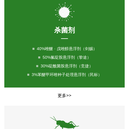
杀菌剂
■
40%唑醚 · 戊唑醇悬浮剂（剑赐）
■
50%氟啶胺悬浮剂（挚途）
■
30%啶酰菌胺悬浮剂（竞捷）
■
3%苯醚甲环唑种子处理悬浮剂（民标）
更多>>