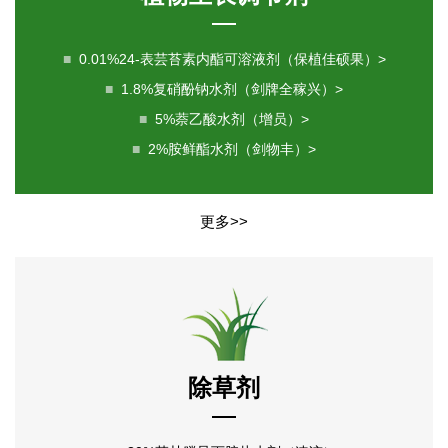
■
0.01%24-表芸苔素内酯可溶液剂（保植佳硕果）>
■
1.8%复硝酚钠水剂（剑牌全稼兴）>
■
5%萘乙酸水剂（增员）>
■
2%胺鲜酯水剂（剑物丰）>
更多>>
除草剂