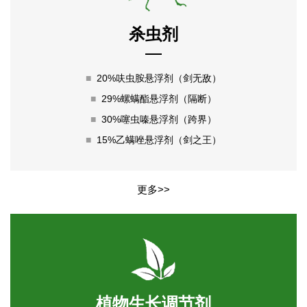
杀虫剂
■
20%呋虫胺悬浮剂（剑无敌）
■
29%螺螨酯悬浮剂（隔断）
■
30%噻虫嗪悬浮剂（跨界）
■
15%乙螨唑悬浮剂（剑之王）
更多>>
植物生长调节剂