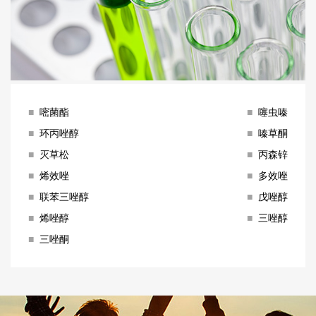
■
嘧菌酯
■
噻虫嗪
■
环丙唑醇
■
嗪草酮
■
灭草松
■
丙森锌
■
烯效唑
■
多效唑
■
联苯三唑醇
■
戊唑醇
■
烯唑醇
■
三唑醇
■
三唑酮