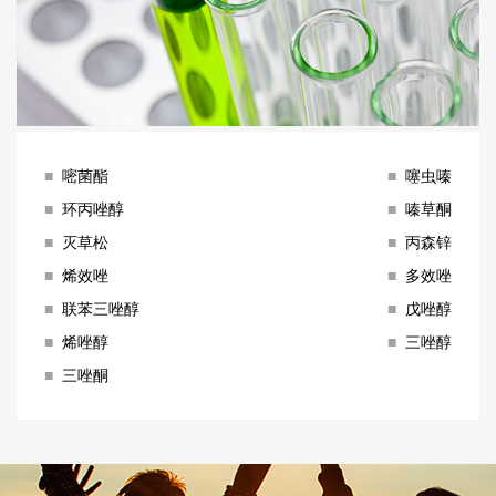
■
嘧菌酯
■
噻虫嗪
■
环丙唑醇
■
嗪草酮
■
灭草松
■
丙森锌
■
烯效唑
■
多效唑
■
联苯三唑醇
■
戊唑醇
■
烯唑醇
■
三唑醇
■
三唑酮