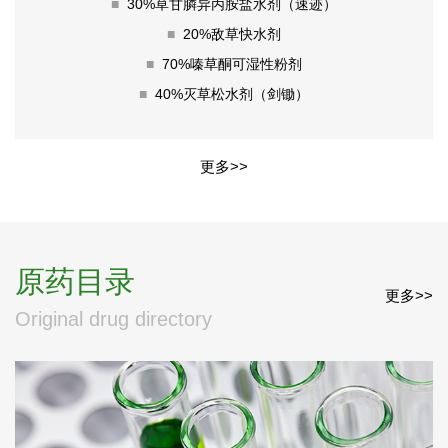
■
30%草甘膦异丙胺盐水剂（速迹）
■
20%敌草快水剂
■
70%嗪草酮可湿性粉剂
■
40%灭草松水剂（剑锄）
更多>>
原药目录
更多>>
Original drug directory