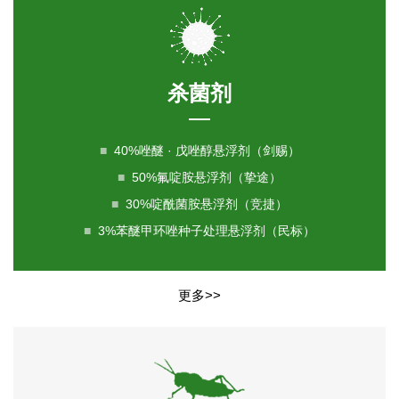
杀菌剂
■
40%唑醚 · 戊唑醇悬浮剂（剑赐）
■
50%氟啶胺悬浮剂（挚途）
■
30%啶酰菌胺悬浮剂（竞捷）
■
3%苯醚甲环唑种子处理悬浮剂（民标）
更多>>