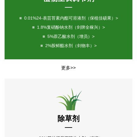
■
0.01%24-表芸苔素内酯可溶液剂（保植佳硕果）>
■
1.8%复硝酚钠水剂（剑牌全稼兴）>
■
5%萘乙酸水剂（增员）>
■
2%胺鲜酯水剂（剑物丰）>
更多>>
除草剂