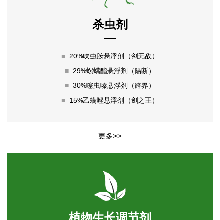
杀虫剂
■
20%呋虫胺悬浮剂（剑无敌）
■
29%螺螨酯悬浮剂（隔断）
■
30%噻虫嗪悬浮剂（跨界）
■
15%乙螨唑悬浮剂（剑之王）
更多>>
植物生长调节剂